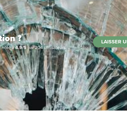
tion ?
LAISSER U
t noté à
4.9
/
5
par
204
utilisateurs