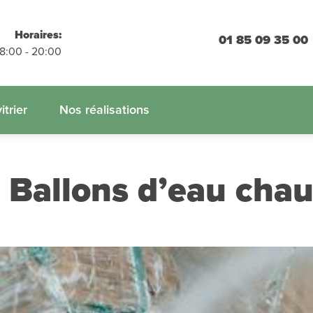
placements
Horaires:
01 85 09 35 00
 engagement
08:00 - 20:00
 :
01.85.09.35.00
itrier
Nos réalisations
 Ballons d’eau cha