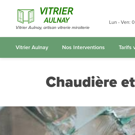
Devis et dé
gratuits
sans
Lun - Ven: 
Vitrier Aulnay, artisan vitrerie miroiterie
appelez-nous
Vitrier Aulnay
Nos Interventions
Tarifs v
Chaudière et