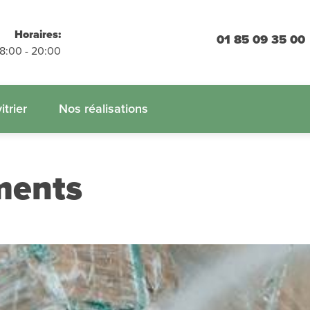
placements
Horaires:
01 85 09 35 00
 engagement
08:00 - 20:00
 :
01.85.09.35.00
itrier
Nos réalisations
ments