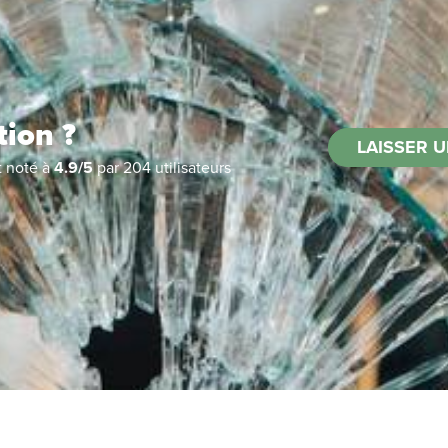
tion ?
LAISSER U
t noté à
4.9
/
5
par
204
utilisateurs