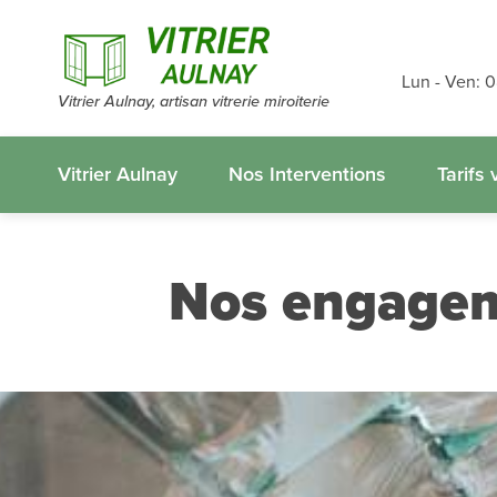
Devis et dé
gratuits
sans
Lun - Ven: 
Vitrier Aulnay, artisan vitrerie miroiterie
appelez-nous
Vitrier Aulnay
Nos Interventions
Tarifs v
Nos engage