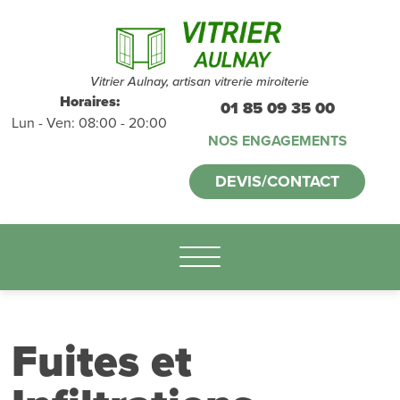
Devis et
déplacements
gratuits
sans
Vitrier Aulnay, artisan vitrerie miroiterie
Horaires:
01 85 09 35 00
Lun - Ven: 08:00 - 20:00
engagement
NOS ENGAGEMENTS
appelez-nous :
DEVIS/CONTACT
01.85.09.35.00
Fuites et