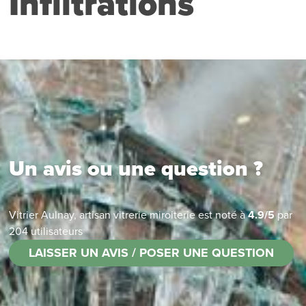
Infiltrations
Un avis ou une question ?
Vitrier Aulnay, artisan vitrerie miroiterie
est noté à
4.9
/
5
par
204
utilisateurs
LAISSER UN AVIS / POSER UNE QUESTION