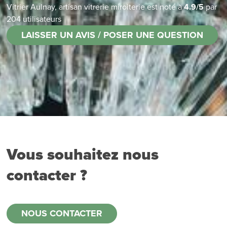
Vitrier Aulnay, artisan vitrerie miroiterie
est noté à
4.9
/
5
par
204
utilisateurs
LAISSER UN AVIS / POSER UNE QUESTION
Vous souhaitez nous
contacter ?
NOUS CONTACTER