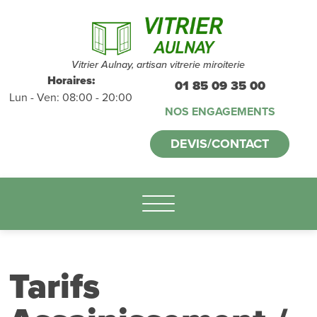
Devis et
déplacements
gratuits
sans
Vitrier Aulnay, artisan vitrerie miroiterie
Horaires:
01 85 09 35 00
Lun - Ven: 08:00 - 20:00
engagement
NOS ENGAGEMENTS
appelez-nous :
DEVIS/CONTACT
01.85.09.35.00
Tarifs